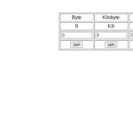
Byte
Kilobyte
B
KB